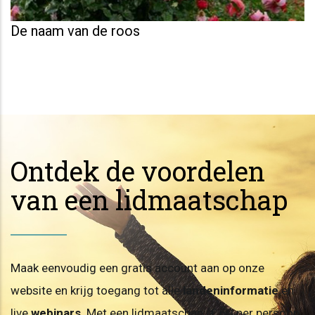
De naam van de roos
Ontdek de voordelen
van een lidmaatschap
Maak eenvoudig een gratis account aan op onze
website en krijg toegang tot alle
landeninformatie
en
live
webinars
. Met een lidmaatschap (€ 60 per persoon