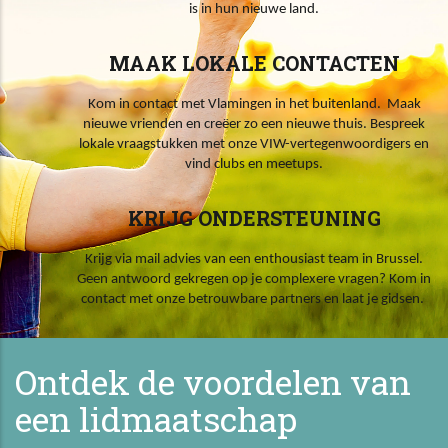
is in hun nieuwe land.
MAAK LOKALE CONTACTEN
Kom in contact met Vlamingen in het buitenland. Maak
nieuwe vrienden en creëer zo een nieuwe thuis. Bespreek
lokale vraagstukken met onze VIW-vertegenwoordigers en
vind clubs en meetups.
KRIJG ONDERSTEUNING
Krijg via mail advies van een enthousiast team in Brussel.
Geen antwoord gekregen op je complexere vragen? Kom in
contact met onze betrouwbare partners en laat je gidsen.
Ontdek de voordelen van
een lidmaatschap