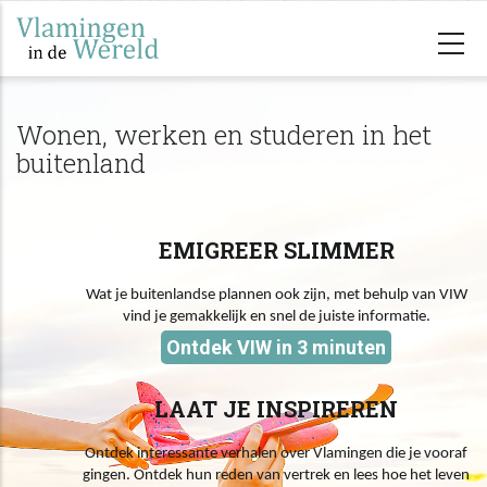
Overslaan
en
naar
de
Wonen, werken en studeren in het
inhoud
buitenland
gaan
EMIGREER SLIMMER
Wat je buitenlandse plannen ook zijn, met behulp van VIW
vind je gemakkelijk en snel de juiste informatie.
Ontdek VIW in 3 minuten
LAAT JE INSPIREREN
Ontdek interessante verhalen over Vlamingen die je vooraf
gingen. Ontdek hun reden van vertrek en lees hoe het leven