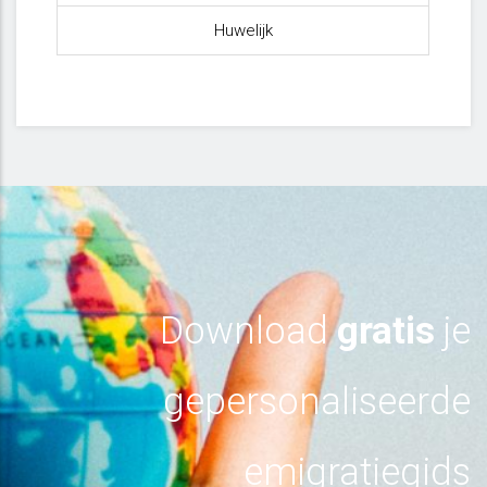
Huwelijk
Download
gratis
je
gepersonaliseerde
emigratiegids