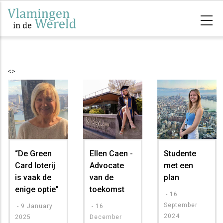
Overslaan
en
naar
de
inhoud
<>
gaan
“De Green
Ellen Caen -
Studente
Card loterij
Advocate
met een
is vaak de
van de
plan
enige optie”
toekomst
-
16
September
-
9 January
-
16
2024
2025
December