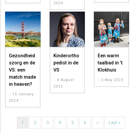
2024
Gezondheid
Kinderortho
Een warm
szorg en de
pedist in de
taalbad in ’t
VS: een
VS
Klokhuis
match made
-
8 August
-
3 May 2023
in heaven?
2023
-
15 January
2024
Huidige
1
Pagina
2
Pagina
3
Pagina
4
Pagina
5
Pagina
6
Volgende
››
Laatste
Last »
Paginatie
pagina
pagina
pagina