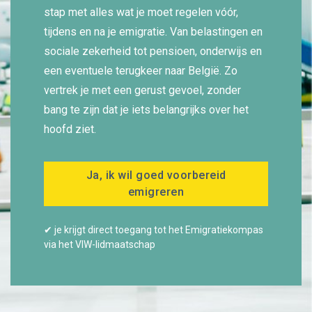
stap met alles wat je moet regelen vóór,
tijdens en na je emigratie. Van belastingen en
sociale zekerheid tot pensioen, onderwijs en
een eventuele terugkeer naar België. Zo
vertrek je met een gerust gevoel, zonder
bang te zijn dat je iets belangrijks over het
hoofd ziet.
Ja, ik wil goed voorbereid
emigreren
✔ je krijgt direct toegang tot het Emigratiekompas
via het VIW-lidmaatschap