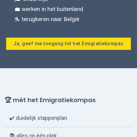
💼 werken in het buitenland
🛬 terugkeren naar België
Ja, geef me toegang tot het Emigratiekompas
🏆 mét
het Emigratiekompas
✔️
duidelijk stappenplan
📚
alles op één plek