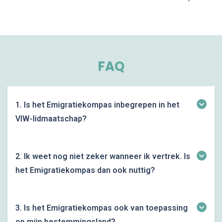
FAQ
1. Is het Emigratiekompas inbegrepen in het
VIW-lidmaatschap?
Ja. Als lid van Vlamingen in de Wereld krijg je meteen
volledige toegang tot het Emigratiekompas, inclusief
2. Ik weet nog niet zeker wanneer ik vertrek. Is
alle modules, bonussen en toekomstige updates. Je
het Emigratiekompas dan ook nuttig?
hoeft niets extra aan te kopen.
Absoluut. Juist in de voorbereidingsfase maak je de
belangrijkste keuzes. Het Emigratiekompas helpt je om
3. Is het Emigratiekompas ook van toepassing
tijdig de juiste stappen te zetten, zodat je later geen
op mijn bestemmingsland?