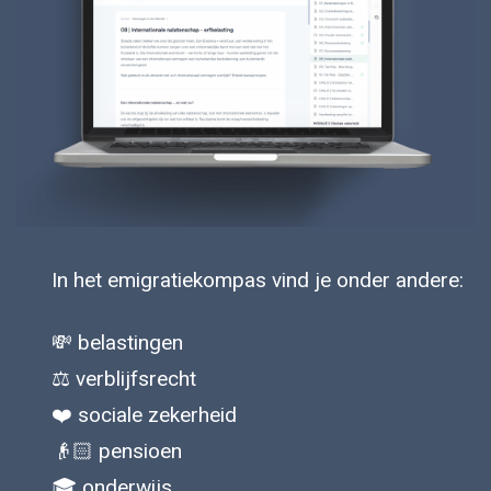
In het emigratiekompas vind je onder andere:
💸 belastingen
⚖️ verblijfsrecht
❤️ sociale zekerheid
👴🏻 pensioen
🎓 onderwijs