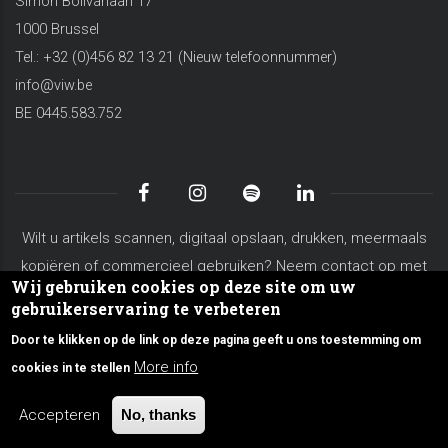
Simon Bolivarlaan 17
1000 Brussel
Tel.: +32 (0)456 82 13 21 (Nieuw telefoonnummer)
info@viw.be
BE 0445.583.752
Wilt u artikels scannen, digitaal opslaan, drukken, meermaals
kopiëren of commercieel gebruiken? Neem contact op met
Wij gebruiken cookies op deze site om uw
koen.vanderschaeghe@viw.be
gebruikerservaring te verbeteren
Algemene voorwaarden
Privacy Policy
Site Map
Door te klikken op de link op deze pagina geeft u ons toestemming om
Over VIW
Contacteer ons
More info
cookies in te stellen
© Copyright viw.be 2026. All Rights Reserved.
Accepteren
No, thanks