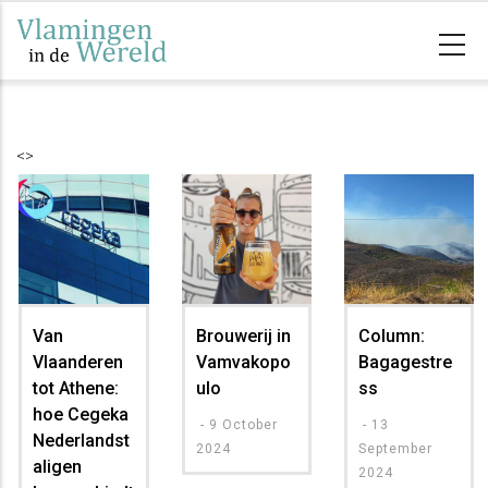
Overslaan
en
naar
de
inhoud
<>
gaan
Van
Brouwerij in
Column:
Vlaanderen
Vamvakopo
Bagagestre
tot Athene:
ulo
ss
hoe Cegeka
-
9 October
-
13
Nederlandst
2024
September
aligen
2024