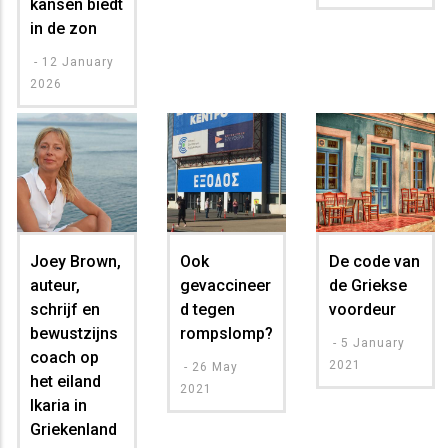
kansen biedt
in de zon
-
12 January
2026
Joey Brown,
Ook
De code van
auteur,
gevaccineer
de Griekse
schrijf en
d tegen
voordeur
bewustzijns
rompslomp?
-
5 January
coach op
2021
-
26 May
het eiland
2021
Ikaria in
Griekenland