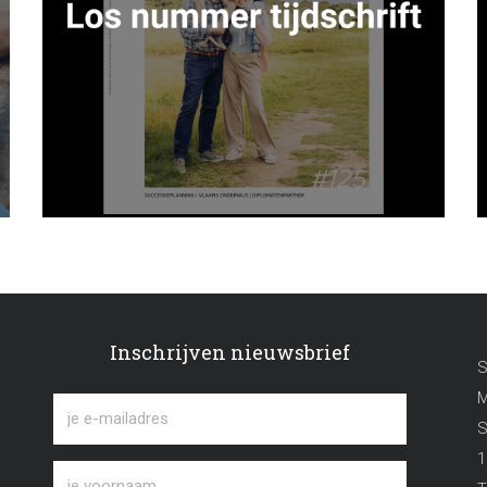
Inschrijven nieuwsbrief
S
M
S
1