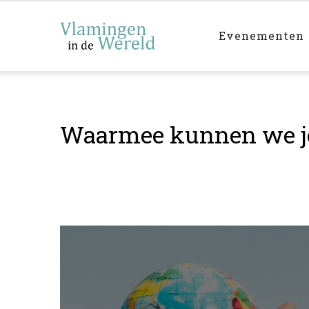
Main
Skip
navigation
to
Evenementen
main
content
Waarmee kunnen we j